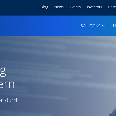
Blog
News
Events
Investors
Care
SOLUTIONS
I
g
ern
en durch