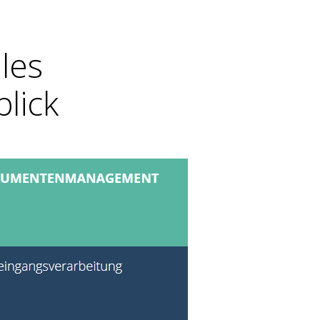
les
lick