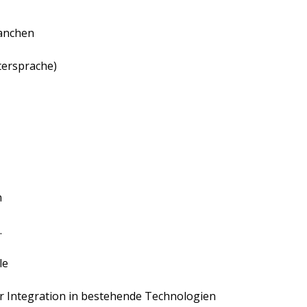
anchen
tersprache)
n
.
le
er Integration in bestehende Technologien