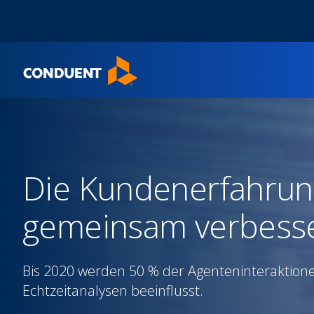
Show Search Input
Hide Search Input
Home
Die Kundenerfahrun
gemeinsam verbess
Bis 2020 werden 50 % der Agenteninteraktion
Echtzeitanalysen beeinflusst.