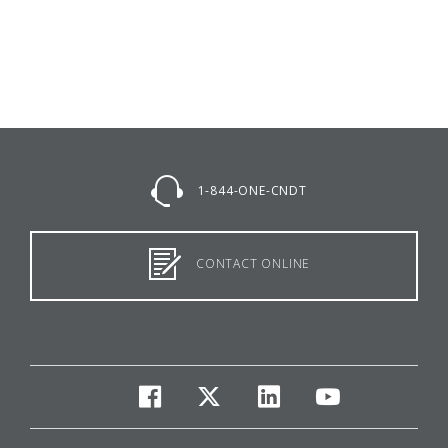
1-844-ONE-CNDT
CONTACT ONLINE
facebook
twitter
linkedin
youtube