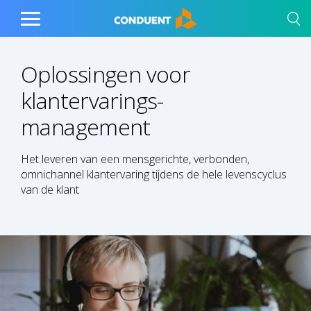
Show Search Input
Hide Search Input
Home
Toggle
Main
Menu
Oplossingen voor
klantervarings-
management
Het leveren van een mensgerichte, verbonden,
omnichannel klantervaring tijdens de hele levenscyclus
van de klant